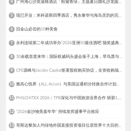
广州海心沙英迪格酒店「粉黛青绿」主题夏日婚礼沙龙圆满落幕
4
现已开业：米科诺斯四季酒店，隽永奢华与海岛灵韵的完美交融
5
旧金山必尝的10种美食
6
永利连续第二年成功举办"2026亚洲50最佳酒吧"颁奖盛典，引领亚洲酒吧界瞩目盛事，彰显国际餐饮领导地位
7
30余载首度来华：国际权威码头盛会落子上海，早鸟票与全球招商同步启幕
8
CPE源峰与Jacobs Capital签署股权购买协议，全资收购瑞士高端户外百年品牌猛犸象
9
雅高心悦界（ALL Accor）与美国运通积分转换合作计划正式登场
10
PHILCHITEX 2026：TPB深化与中国旅游业界合作 斩获1.332亿菲律宾比索意向订单
11
"2026金沙物美嘉年华" 持续发挥盛事平台效应
12
哥斯达黎加人均绿地外国直接投资项目位居世界十大目的地之列
13