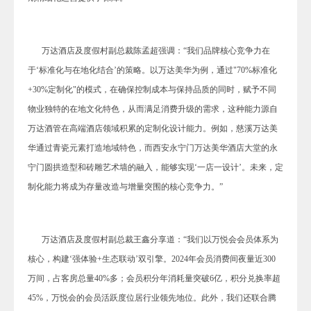
万达酒店及度假村副总裁陈孟超强调：“
我们品牌核心竞争力在
于
‘标准化与在地化结合’
的
策略。以万达美华为例，通过"70%标准化
+30%定制化"的模式，在确保控制成本与保持品质的同时，赋予不同
物业独特的在地文化特色，从而满足消费升级的需求
，
这种能力源自
万达
酒管
在高端酒店领域积累的定制化设计能力。例如，慈溪万达美
华通过青瓷元素打造地域特色，
而
西安永宁门万达美华
酒店大堂的永
宁门圆拱造型和砖雕艺术墙的融入
，
能够
实现
‘
一店一设计
’
。未来，定
制化能力将成为存量改造与增量突围的核心竞争力。”
万达酒店及度假村副总裁王鑫分享道：“我们以万悦会会员体系为
核心，构建‘强体验+生态联动’双引擎。2024年会员消费间夜量近300
万间，占客房总量40%多；会员积分年消耗量突破6亿，积分兑换率超
45%，万悦会的会员活跃度位居行业领先地位。此外，我们还联合腾