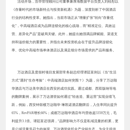
活动开场，浩华管理顾问公司董事兼厚海数据平台负责人刘桂彤以
《存量时代的市场新特点与投资新机遇》为题，深度剖析了中国酒店
行业的结构性变革。她指出，当前市场正从“增量扩张”转向“存量优
化”，中高端酒店成为品牌连锁化的核心战场，而“精准定位、高效运
营、差异化产品”是破局关键。此外，她提出她强调品牌赋能、渠道支
持和溢价能力的重要性，并指出未来投资机会在于提升品牌连锁化
率、优化中高端市场单体酒店以及满足细分市场需求的产品和服务。
万达酒店及度假村项目发展部常务副总经理谭廷富则以《当“生活
方式”遇到“生存考验”：中高端酒店如何突围？》为题，分享了万达颐
华酒店与万达美华酒店在西安的成功实践。通过成都、西双版纳等地
的翻牌案例，展示了万达酒管如何通过“轻改造、重运营”实现业绩飞
跃，例如，西安钟鼓楼万达颐华·琳凯诺酒店翻牌后，入住率同比提升
65%，RevPAR增长60%；成都万达颐华酒店年均营收超3359万元，毛
利提升3.1倍。谭廷富还强调，“品牌影响力不仅是私域流量的积累，更
是公域流量号召力的体现。万达酒管依托全产业链生态，为业主提供