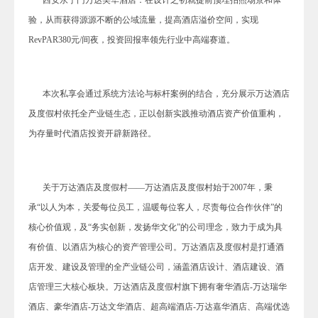
验，从而获得源源不断的公域流量，提高酒店
溢价
空间，实现
RevPAR380元/间夜，投资回报率领先行业中高端赛道。
本次私享会通过系统方法论与标杆案例的结合，充分展示万达酒店
及度假村依托全产业链生态，正以创新实践推动酒店资产价值重构，
为存量时代酒店投资开辟新路径。
关于万达酒店及度假村——
万达酒店及度假村始于2007年，秉
承“以人为本，关爱每位员工，温暖每位客人，尽责每位合作伙伴”的
核心价值观，及“务实创新，发扬华文化”的公司理念，致力于成为具
有价值、以酒店为核心的资产管理公司。万达酒店及度假村是打通酒
店开发、建设及管理的全产业链公司，涵盖酒店设计、酒店建设、酒
店管理三大核心板块。万达酒店及度假村旗下拥有奢华酒店-万达瑞华
酒店、豪华酒店-万达文华酒店、超高端酒店-万达嘉华酒店、高端优选