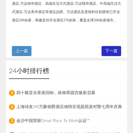
酒店-万达锦华酒店、高端生活方式酒店-万达颐华酒店、中高端生活方
式酒店-万达美华酒店等酒店品牌。万达酒店及度假村目前拥有已开业
酒店200余家，筹建及待开业酒店370余家，覆盖全球200余座城市。
上一篇
下一篇
24小时排行榜
四十载音乐茶座回响，岭南翠园宫焕新启幕
1
上海绿发JW万豪侯爵酒店倾情呈现蔬苑派对暨七周年庆典
2
金沙中国荣获Great Place To Work认证™
3