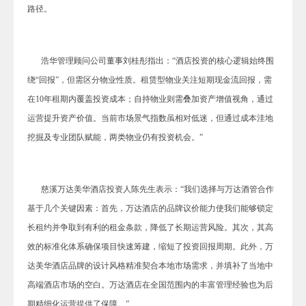
路径。
浩华管理顾问公司董事刘桂彤指出：“酒店投资的核心逻辑始终围
绕“回报”，但需区分物业性质。租赁型物业关注短期现金流回报，需
在10年租期内覆盖投资成本；自持物业则需叠加资产增值视角，通过
运营提升资产价值。当前市场景气指数虽相对低迷，但通过成本洼地
挖掘及专业团队赋能，两类物业仍有投资机会。”
慈溪万达美华酒店投资人陈先生表示：“我们选择与万达酒管合作
基于几个关键因素：首先，万达酒店的品牌议价能力使我们能够锁定
长租约并争取到有利的租金条款，降低了长期运营风险。其次，其高
效的标准化体系确保项目快速筹建，缩短了投资回报周期。此外，万
达美华酒店品牌的设计风格精准契合本地市场需求，并填补了当地中
高端酒店市场的空白。万达酒店在全国范围内的丰富管理经验也为后
期精细化运营提供了保障。”