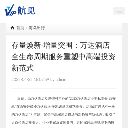
中国古镇大全
首页
>
海岛出行
航空航天
存量焕新·增量突围：万达酒店
海岛出行
全生命周期服务重塑中高端投资
AI智能
新范式
高端对话
2025-04-23 18:07:59 by admin
公务机头等舱
近日，由万达酒店及度假村主办的“2025万达酒店业主私享会-西安
站”在西安钟鼓楼万达颐华·琳凯诺酒店成功举办。活动以“遇见不一样
的万达酒店”为主题，聚焦中高端酒店市场的新趋势与新机遇，吸引了
近百位酒店投资人、行业专家及媒体参与，共同探讨品牌赋能下的投