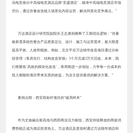
讯电竞推出中高端电竞酒店品牌‘竞盛酒店’，瞄准中高端电竞酒店
市场
空白，通过存量改造植入场景化内容运营，解决同质化竞争痛点。”
万达酒店设计研究院副院长王志勇则阐释了工期优化逻辑：“存量
焕新需系统性整合产品更新定位、设计、施工与运营需求，最大限度
提高平效、人效和能效。例如，北京平谷万达锦华改造项目通过分标
段管理（客房先行、结构改造穿插）5个月完成3万方旧改。未来，我
们将聚焦‘高效的模块化改造’，将周期进一步缩短，力争每一分成本的
投入都能给项目带来实质的效益，为业主提供最优的解决方案。”
案例点睛：西安双标杆项目的“破局样本”
作为文旅融合新高地与西部商业活力枢纽，西安持续释放的商旅消
费势能正成为酒店投资热土。万达酒店及度假村通过万达颐华酒店和