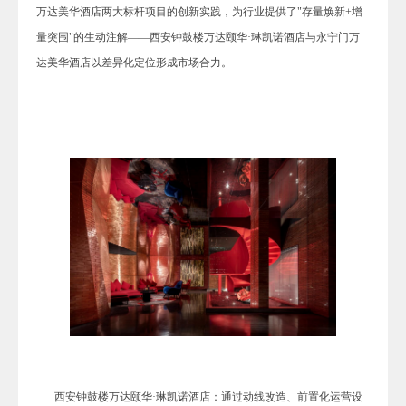
万达美华酒店两大标杆项目的创新实践，为行业提供了"存量焕新+增
量突围"的生动注解——西安钟鼓楼万达颐华·琳凯诺酒店与永宁门万
达美华酒店以差异化定位形成市场合力。
西安钟鼓楼万达颐华·琳凯诺酒店：通过动线改造、前置化运营设