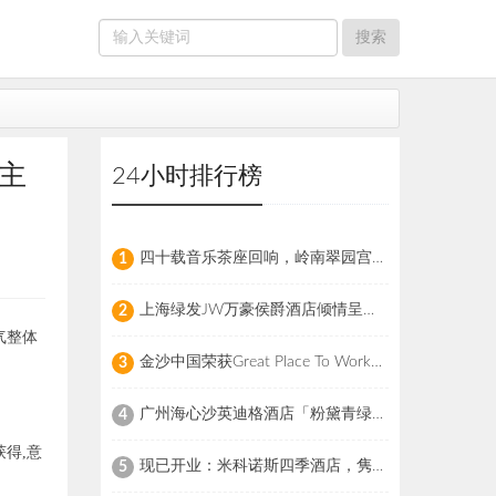
主
24小时排行榜
四十载音乐茶座回响，岭南翠园宫焕新启幕
1
上海绿发JW万豪侯爵酒店倾情呈现蔬苑派对暨七周年庆典
2
气整体
金沙中国荣获Great Place To Work认证™
3
。
广州海心沙英迪格酒店「粉黛青绿」主题夏日婚礼沙龙圆满落幕
4
得,意
现已开业：米科诺斯四季酒店，隽永奢华与海岛灵韵的完美交融
5