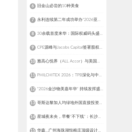
旧金山必尝的10种美食
6
永利连续第二年成功举办"2026亚洲50最佳酒吧"颁奖盛典，引领亚洲酒吧界瞩目盛事，彰显国际餐饮领导地位
7
30余载首度来华：国际权威码头盛会落子上海，早鸟票与全球招商同步启幕
8
CPE源峰与Jacobs Capital签署股权购买协议，全资收购瑞士高端户外百年品牌猛犸象
9
雅高心悦界（ALL Accor）与美国运通积分转换合作计划正式登场
10
PHILCHITEX 2026：TPB深化与中国旅游业界合作 斩获1.332亿菲律宾比索意向订单
11
"2026金沙物美嘉年华" 持续发挥盛事平台效应
12
哥斯达黎加人均绿地外国直接投资项目位居世界十大目的地之列
13
星城夜未央，早餐"不下线"：长沙玛珂酒店推出每日早餐服务延时至下午2时
14
华森…广州海珠湖悦榕庄顶级设计阵容 共筑城央湿地畔的世界级度假目的地
15