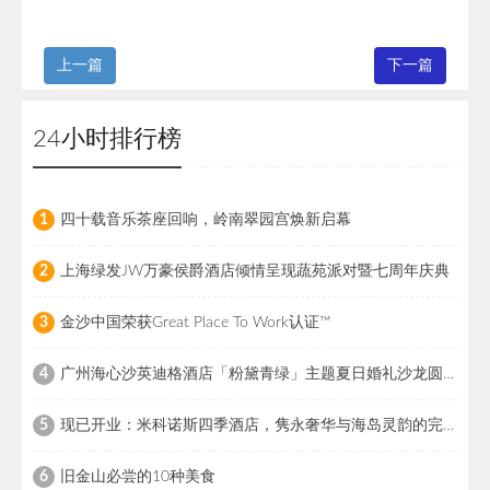
上一篇
下一篇
24小时排行榜
四十载音乐茶座回响，岭南翠园宫焕新启幕
1
上海绿发JW万豪侯爵酒店倾情呈现蔬苑派对暨七周年庆典
2
金沙中国荣获Great Place To Work认证™
3
广州海心沙英迪格酒店「粉黛青绿」主题夏日婚礼沙龙圆满落幕
4
现已开业：米科诺斯四季酒店，隽永奢华与海岛灵韵的完美交融
5
旧金山必尝的10种美食
6