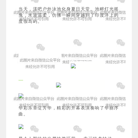
当天，漾吧户外泳池化身夏日天堂。池畔灯光摇
曳，水波温柔，仿佛一瞬间穿越到了印度洋上的
度假岛屿。
华彩乐章绽芳华，精彩的开幕表演奏响了华丽序
曲。