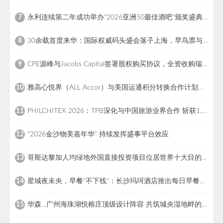
永利连续第二年成功举办"2026亚洲50最佳酒吧"颁奖盛典，引领亚洲酒吧界瞩目盛事，彰显国际餐饮领导地位
7
30余载首度来华：国际权威码头盛会落子上海，早鸟票与全球招商同步启幕
8
CPE源峰与Jacobs Capital签署股权购买协议，全资收购瑞士高端户外百年品牌猛犸象
9
雅高心悦界（ALL Accor）与美国运通积分转换合作计划正式登场
10
PHILCHITEX 2026：TPB深化与中国旅游业界合作 斩获1.332亿菲律宾比索意向订单
11
"2026金沙物美嘉年华" 持续发挥盛事平台效应
12
哥斯达黎加人均绿地外国直接投资项目位居世界十大目的地之列
13
星城夜未央，早餐"不下线"：长沙玛珂酒店推出每日早餐服务延时至下午2时
14
华森…广州海珠湖悦榕庄顶级设计阵容 共筑城央湿地畔的世界级度假目的地
15