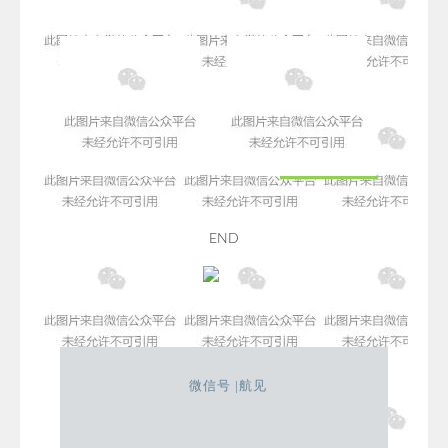
END
微信号 |航见