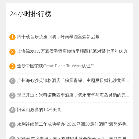
24小时排行榜
四十载音乐茶座回响，岭南翠园宫焕新启幕
1
上海绿发JW万豪侯爵酒店倾情呈现蔬苑派对暨七周年庆典
2
金沙中国荣获Great Place To Work认证™
3
广州海心沙英迪格酒店「粉黛青绿」主题夏日婚礼沙龙圆满落幕
4
现已开业：米科诺斯四季酒店，隽永奢华与海岛灵韵的完美交融
5
旧金山必尝的10种美食
6
永利连续第二年成功举办"2026亚洲50最佳酒吧"颁奖盛典，引领亚洲酒吧界瞩目盛事，彰显国际餐饮领导地位
7