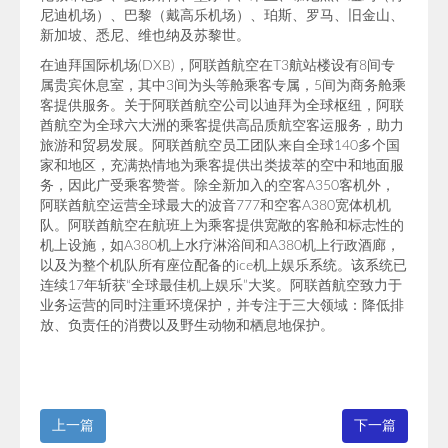
尼迪机场）、巴黎（戴高乐机场）、珀斯、罗马、旧金山、
新加坡、悉尼、维也纳及苏黎世。
在迪拜国际机场(DXB)，阿联酋航空在T3航站楼设有8间专
属贵宾休息室，其中3间为头等舱乘客专属，5间为商务舱乘
客提供服务。关于阿联酋航空公司以迪拜为全球枢纽，阿联
酋航空为全球六大洲的乘客提供高品质航空客运服务，助力
旅游和贸易发展。阿联酋航空员工团队来自全球140多个国
家和地区，充满热情地为乘客提供出类拔萃的空中和地面服
务，因此广受乘客赞誉。除全新加入的空客A350客机外，
阿联酋航空运营全球最大的波音777和空客A380宽体机机
队。阿联酋航空在航班上为乘客提供宽敞的客舱和标志性的
机上设施，如A380机上水疗淋浴间和A380机上行政酒廊，
以及为整个机队所有座位配备的ice机上娱乐系统。该系统已
连续17年斩获“全球最佳机上娱乐”大奖。阿联酋航空致力于
业务运营的同时注重环境保护，并专注于三大领域：降低排
放、负责任的消费以及野生动物和栖息地保护。
上一篇
下一篇