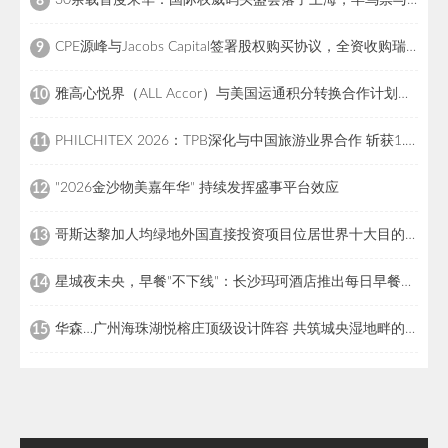
30余载首度来华：国际权威码头盛会落子上海，早鸟票与全球招商同步启幕
8
CPE源峰与Jacobs Capital签署股权购买协议，全资收购瑞士高端户外百年品牌猛犸象
9
雅高心悦界（ALL Accor）与美国运通积分转换合作计划正式登场
10
PHILCHITEX 2026：TPB深化与中国旅游业界合作 斩获1.332亿菲律宾比索意向订单
11
"2026金沙物美嘉年华" 持续发挥盛事平台效应
12
哥斯达黎加人均绿地外国直接投资项目位居世界十大目的地之列
13
星城夜未央，早餐"不下线"：长沙玛珂酒店推出每日早餐服务延时至下午2时
14
华森…广州海珠湖悦榕庄顶级设计阵容 共筑城央湿地畔的世界级度假目的地
15