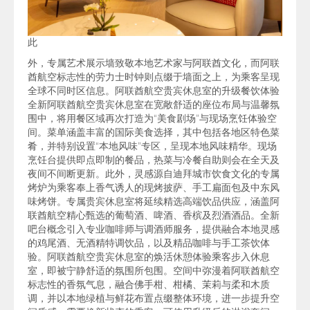
此
外，专属艺术展示墙致敬本地艺术家与阿联酋文化，而阿联
酋航空标志性的劳力士时钟则点缀于墙面之上，为乘客呈现
全球不同时区信息。阿联酋航空贵宾休息室的升级餐饮体验
全新阿联酋航空贵宾休息室在宽敞舒适的座位布局与温馨氛
围中，将用餐区域再次打造为“美食剧场”与现场烹饪体验空
间。菜单涵盖丰富的国际美食选择，其中包括各地区特色菜
肴，并特别设置“本地风味”专区，呈现本地风味精华。现场
烹饪台提供即点即制的餐品，热菜与冷餐自助则会在全天及
夜间不间断更新。此外，灵感源自迪拜城市饮食文化的专属
烤炉为乘客奉上香气诱人的现烤披萨、手工扁面包及中东风
味烤饼。专属贵宾休息室将延续精选高端饮品供应，涵盖阿
联酋航空精心甄选的葡萄酒、啤酒、香槟及烈酒酒品。全新
吧台概念引入专业咖啡师与调酒师服务，提供融合本地灵感
的鸡尾酒、无酒精特调饮品，以及精品咖啡与手工茶饮体
验。阿联酋航空贵宾休息室的焕活休憩体验乘客步入休息
室，即被宁静舒适的氛围所包围。空间中弥漫着阿联酋航空
标志性的香氛气息，融合佛手柑、柑橘、茉莉与柔和木质
调，并以本地绿植与鲜花布置点缀整体环境，进一步提升空