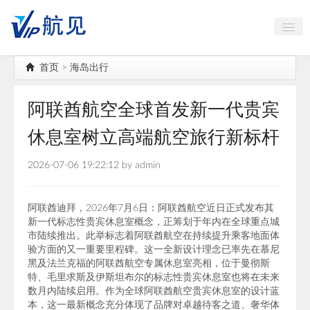
中国古镇大全
首页
>
海岛出行
航空航天
阿联酋航空全球首发新一代贵宾
海岛出行
休息室树立高端航空旅行新标杆
AI智能
2026-07-06 19:22:12 by admin
高端对话
公务机头等舱
阿联酋迪拜，2026年7月6日：阿联酋航空近日正式发布其
新一代标志性贵宾休息室概念，正筹划于年内在全球重点城
市陆续推出。此举标志着阿联酋航空在持续提升乘客地面体
验方面的又一重要里程碑。这一全新设计理念已率先在慕尼
黑及法兰克福的阿联酋航空专属休息室亮相，位于曼彻斯
特、毛里求斯及伊斯坦布尔的标志性贵宾休息室也将在未来
数月内陆续启用。作为全球阿联酋航空贵宾休息室的设计蓝
本，这一最新概念充分体现了品牌对卓越待客之道、奢华体