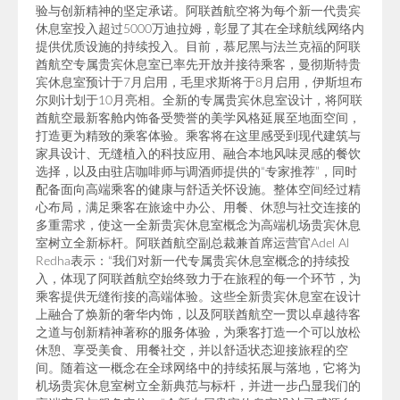
验与创新精神的坚定承诺。阿联酋航空将为每个新一代贵宾
休息室投入超过5000万迪拉姆，彰显了其在全球航线网络内
提供优质设施的持续投入。目前，慕尼黑与法兰克福的阿联
酋航空专属贵宾休息室已率先开放并接待乘客，曼彻斯特贵
宾休息室预计于7月启用，毛里求斯将于8月启用，伊斯坦布
尔则计划于10月亮相。全新的专属贵宾休息室设计，将阿联
酋航空最新客舱内饰备受赞誉的美学风格延展至地面空间，
打造更为精致的乘客体验。乘客将在这里感受到现代建筑与
家具设计、无缝植入的科技应用、融合本地风味灵感的餐饮
选择，以及由驻店咖啡师与调酒师提供的“专家推荐”，同时
配备面向高端乘客的健康与舒适关怀设施。整体空间经过精
心布局，满足乘客在旅途中办公、用餐、休憩与社交连接的
多重需求，使这一全新贵宾休息室概念为高端机场贵宾休息
室树立全新标杆。阿联酋航空副总裁兼首席运营官Adel Al
Redha表示：“我们对新一代专属贵宾休息室概念的持续投
入，体现了阿联酋航空始终致力于在旅程的每一个环节，为
乘客提供无缝衔接的高端体验。这些全新贵宾休息室在设计
上融合了焕新的奢华内饰，以及阿联酋航空一贯以卓越待客
之道与创新精神著称的服务体验，为乘客打造一个可以放松
休憩、享受美食、用餐社交，并以舒适状态迎接旅程的空
间。随着这一概念在全球网络中的持续拓展与落地，它将为
机场贵宾休息室树立全新典范与标杆，并进一步凸显我们的