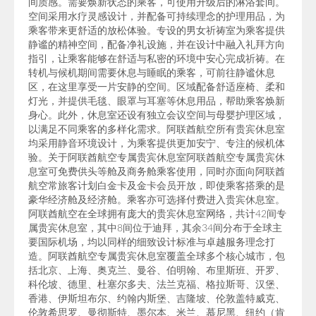
间质感。需要焕新状态的乘客，可使用升级后的淋浴套间。
空间采用水疗灵感设计，并配备可持续理念的护理用品，为
乘客带来更舒适的放松体验。专设的男女祈祷室为乘客提供
静谧的精神空间，配备净礼设施，并在设计中融入礼拜方向
指引，让乘客能够在舒适与私密的环境中安心完成祈祷。在
转机与候机期间需要休息与睡眠的乘客，可前往静谧休息
区，在这里享受一片安静的空间。区域配备舒适座椅、柔和
灯光，并提供毛毯、眼罩与耳塞等休息用品，帮助乘客焕新
身心。此外，休息室还设有独立会议空间与母婴护理区域，
以满足不同乘客的多样化需求。阿联酋航空所有贵宾休息室
均采用静音环境设计，为乘客提供更加安宁、专注的候机体
验。关于阿联酋航空专属贵宾休息室阿联酋航空专属贵宾休
息室可免费供头等舱及商务舱乘客使用，同时亦面向阿联酋
航空常旅客计划白金卡及金卡会员开放，即使乘客搭乘的是
豪华经济舱及经济舱。乘客亦可选择付费进入贵宾休息室。
阿联酋航空在全球拥有庞大的贵宾休息室网络，共计42间专
属贵宾休息室，其中8间位于迪拜，其余34间分布于全球主
要国际机场，均以同样的细致设计标准与卓越服务理念打
造。阿联酋航空专属贵宾休息室覆盖全球多个核心城市，包
括北京、上海、奥克兰、曼谷、伯明翰、布里斯班、开罗、
科伦坡、德里、杜塞尔多夫、法兰克福、格拉斯哥、汉堡、
香港、伊斯坦布尔、约翰内斯堡、吉隆坡、伦敦盖特威克、
伦敦希思罗、曼彻斯特、墨尔本、米兰、慕尼黑、纽约（肯