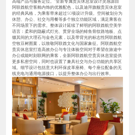
高端产品与服务定位。”全新专属贵宾休息室设计灵感源自
阿联酋航空客舱内饰的优雅配色，以及迪拜旗舰贵宾休息室
的经典风格，为乘客带来超过50项设计升级。空间被划分为
休憩、办公、社交与用餐等多个独立功能区域，满足乘客在
不同场景下的需求。整体设计延续了鲜明的阿联酋航空美学
语言：柔和的隐蔽式灯光、贯穿全场的鲱鱼骨纹路地板、点
缀其间的大理石与金色元素，以及带背光的标志性阿联酋航
空牧豆树图案，以致敬阿联酋文化与国家象征。阿联酋航空
贵宾休息室打造高效办公与专注体验空间对于希望在旅途中
办公或能时刻联网的乘客，全新阿联酋航空贵宾休息室提供
更多私密空间，同时也设置了兼具社交与办公功能的共享区
域。细节设计包括意大利环保皮革座椅、每个座位配备的无
线充电与通用电源接口，以提升整体办公与出行效率。