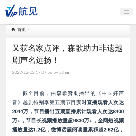
中国古镇大全
首页
>
航空航天
又获名家点评，森歌助力非遗越
海岛出行
剧声名远扬！
AI智能
2022-12-02 17:07:56 by admin
高端对话
公务机头等舱
截至目前，由森歌赞助播出的《中国好声
音》越剧特别季第五期节目
实时直播观看人次达
2044万，节目播出五期直播累计观看人次达8400
万+，节目长视频播放量超9830万+，全网短视频
播放量达1.2亿，微博话题阅读量累积超2.62亿，