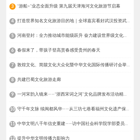
“游船+”业态全面升级 第九届天津海河文化旅游节启幕
3
打造世界知名文化旅游目的地｜全球嘉宾看好武汉投资武汉文旅 世界知名 武汉可期
4
河南登封：全力推动城市能级跃升 奋力建设世界级文化旅游目的地城市
5
春假来了，带孩子登高赏春感受贵州的春天
6
敦煌文化、简牍文化大众化暨中华文化国际传播研讨会举行
7
共建巴蜀文化旅游走廊
8
一河宋韵入镜来——“浙西宋词之河”文化品牌发布活动精彩回顾
9
守千年文脉 续闽都风华——从三坊七巷看福州文化遗产保护成效
10
中华文明八千年信史重建——访中国社会科学院学部委员、考古研究所研究员冯时
11
提升中华文明传播力影响力
12