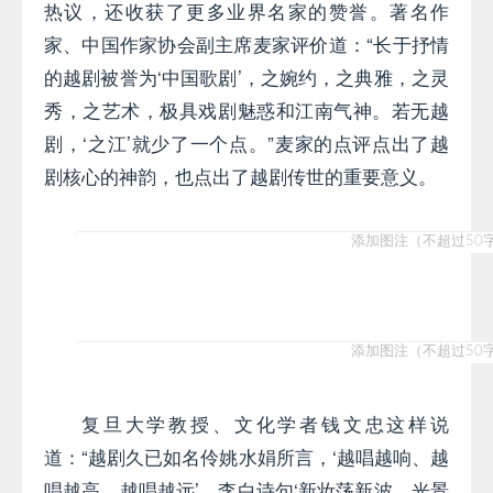
热议，还收获了更多业界名家的赞誉。著名作
家、中国作家协会副主席麦家评价道：“长于抒情
的越剧被誉为‘中国歌剧’，之婉约，之典雅，之灵
秀，之艺术，极具戏剧魅惑和江南气神。若无越
剧，‘之江’就少了一个点。”麦家的点评点出了越
剧核心的神韵，也点出了越剧传世的重要意义。
复旦大学教授、文化学者钱文忠这样说
道：“越剧久已如名伶姚水娟所言，‘越唱越响、越
唱越高、越唱越远’。李白诗句‘新妆荡新波，光景