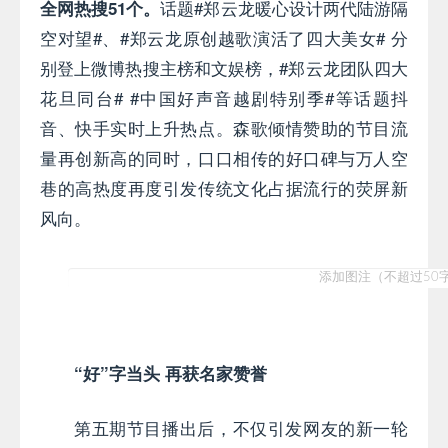
话题#郑云龙暖心设计两代陆游隔
全网热搜51个。
空对望#、#郑云龙原创越歌演活了四大美女# 分
别登上微博热搜主榜和文娱榜，#郑云龙团队四大
花旦同台# #中国好声音越剧特别季#等话题抖
音、快手实时上升热点。森歌倾情赞助的节目流
量再创新高的同时，口口相传的好口碑与万人空
巷的高热度再度引发传统文化占据流行的荧屏新
风向。
“好”字当头 再获名家赞誉
第五期节目播出后，不仅引发网友的新一轮