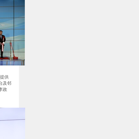
提供
台及邻
李政