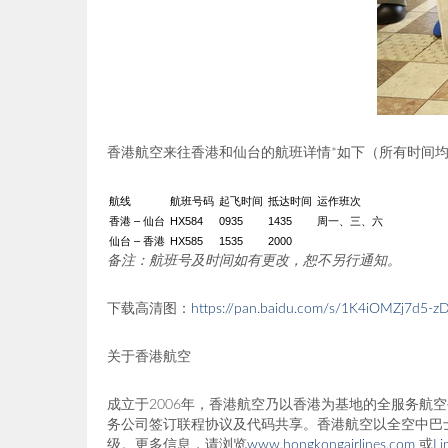
香港航空来往香港和仙台的航班详情*如下（所有时间
航线
航班号码
起飞时间
抵达时间
运作班次
香港 – 仙台
HX584
0935
1435
周一、三、六
仙台 – 香港
HX585
1535
2000
备注：航班号及时间如有更改，恕不另行通知。
下载高清图：
https://pan.baidu.com/s/1K4iOMZj7d5
关于香港航空
成立于2006年，香港航空乃以香港为基地的全服务航
务公司签订联程协议及代码共享。香港航空以全空中巴士机
级。更多信息，请浏览
www.hongkongairlines.com
或
Li