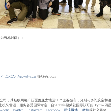
均为当地时间）：
-zDPhtOXCOhA?pwd=cczs
提取码: cczs
空公司，其航线网络广泛覆盖亚太地区30个主要城市，分别与多间航空和
队营运，服务备受国际肯定，自2011年起荣获国际认可的Skytrax四
nkedIn
、
Twitter
、
Instagram
、
Facebook
、
新浪微博
、
微信
等社交媒体 。