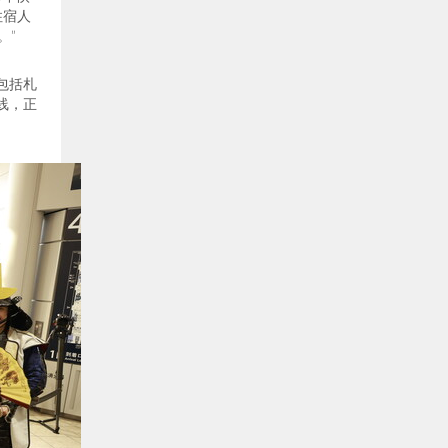
住宿人
。
”
包括札
线，正