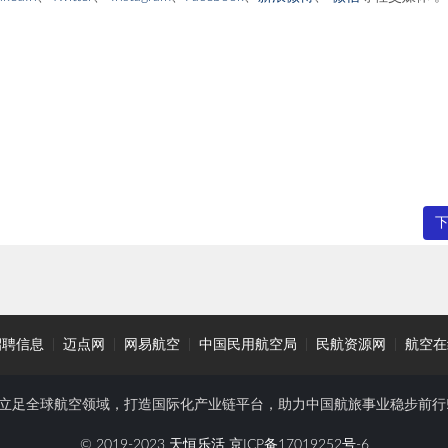
招聘信息
|
迈点网
|
网易航空
|
中国民用航空局
|
民航资源网
|
航空在
立足全球航空领域，打造国际化产业链平台，助力中国航旅事业稳步前行
© 2019-2023 天恒乐活
京ICP备17019252号-6