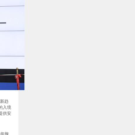
新趋
的入境
提供安
3年恢