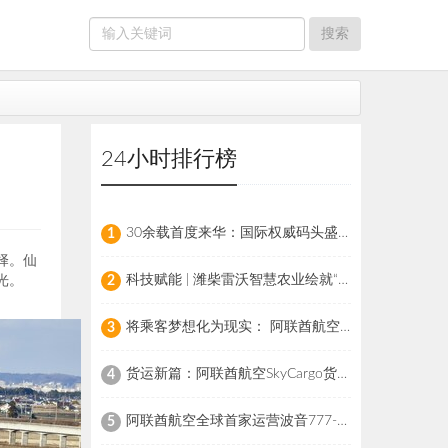
24小时排行榜
30余载首度来华：国际权威码头盛会落子上海，早鸟票与全球招商同步启幕
1
择。仙
科技赋能 | 潍柴雷沃智慧农业绘就“塞外粮仓”好丰光
2
光。
将乘客梦想化为现实： 阿联酋航空全球首推“U-Dream头枕” 重新定义经济舱飞行体验
3
货运新篇：阿联酋航空SkyCargo货运部启用波音777-300ER“客改货”新机型
4
阿联酋航空全球首家运营波音777-300ERSF客机改装版货机
5