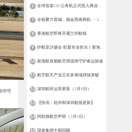
全球首架CBJ公务机正式投入商业运营 新海航金鹿公务助力中国公务航空迈入新阶段
6
全链聚力蓉城，掘金西南商机----2026HOTELEX成都国际酒店用品及餐饮博览会将于7月亮相
7
香港航空即将开通兰州航线
8
护航亚沙盛会 彰显专业担当丨新海航金鹿公务三亚FBO圆满完成亚沙会公务机航班保障任务
9
新海航首都航空用温情守护春运旅途
10
航空航天产业正在多领域持续突破
11
深圳航班运营更新（3月8日）
12
场管理
【快讯：杭州和深圳航线更新】
13
阿联酋航空声明（3月6日）
14
国泰集团中期回顾
15