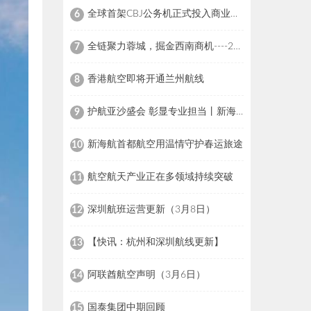
全球首架CBJ公务机正式投入商业运营 新海航金鹿公务助力中国公务航空迈入新阶段
6
全链聚力蓉城，掘金西南商机----2026HOTELEX成都国际酒店用品及餐饮博览会将于7月亮相
7
香港航空即将开通兰州航线
8
护航亚沙盛会 彰显专业担当丨新海航金鹿公务三亚FBO圆满完成亚沙会公务机航班保障任务
9
新海航首都航空用温情守护春运旅途
10
航空航天产业正在多领域持续突破
11
深圳航班运营更新（3月8日）
12
【快讯：杭州和深圳航线更新】
13
阿联酋航空声明（3月6日）
14
国泰集团中期回顾
15