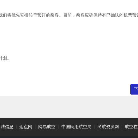
我们将优先安排较早预订的乘客。目前，乘客应确保持有已确认的机票预
计划。
招聘信息
|
迈点网
|
网易航空
|
中国民用航空局
|
民航资源网
|
航空在