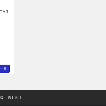
订再前
下一篇
线
|
关于我们