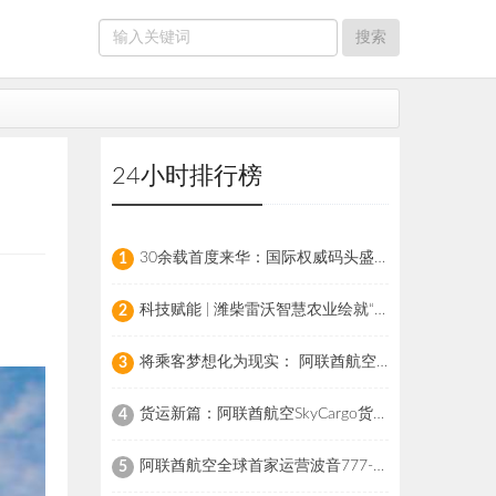
24小时排行榜
30余载首度来华：国际权威码头盛会落子上海，早鸟票与全球招商同步启幕
1
科技赋能 | 潍柴雷沃智慧农业绘就“塞外粮仓”好丰光
2
将乘客梦想化为现实： 阿联酋航空全球首推“U-Dream头枕” 重新定义经济舱飞行体验
3
货运新篇：阿联酋航空SkyCargo货运部启用波音777-300ER“客改货”新机型
4
阿联酋航空全球首家运营波音777-300ERSF客机改装版货机
5