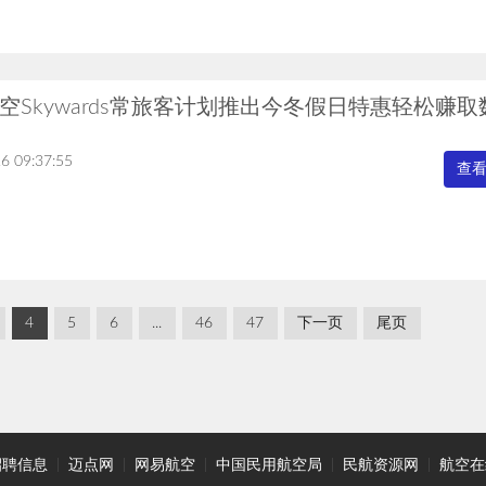
空Skywards常旅客计划推出今冬假日特惠轻松赚取
6 09:37:55
查
4
5
6
...
46
47
下一页
尾页
招聘信息
|
迈点网
|
网易航空
|
中国民用航空局
|
民航资源网
|
航空在