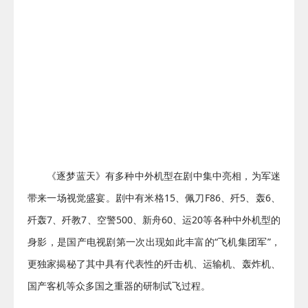
《逐梦蓝天》有多种中外机型在剧中集中亮相，为军迷
带来一场视觉盛宴。剧中有米格15、佩刀F86、歼5、轰6、
歼轰7、歼教7、空警500、新舟60、运20等各种中外机型的
身影，是国产电视剧第一次出现如此丰富的“飞机集团军”，
更独家揭秘了其中具有代表性的歼击机、运输机、轰炸机、
国产客机等众多国之重器的研制试飞过程。