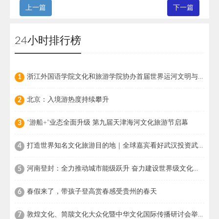
上一篇
下一篇
24小时排行榜
浙江外国语学院文化和旅游学院协办首届世界运河文明与诗歌国际论坛
1
北京：入境游热度持续攀升
2
“游船+”业态全面升级 第九届天津海河文化旅游节启幕
3
打造世界知名文化旅游目的地｜全球嘉宾看好武汉投资武汉文旅 世界知名 武汉可期
4
河南登封：全力推动城市能级跃升 奋力建设世界级文化旅游目的地城市
5
春假来了，带孩子登高赏春感受贵州的春天
6
敦煌文化、简牍文化大众化暨中华文化国际传播研讨会举行
7