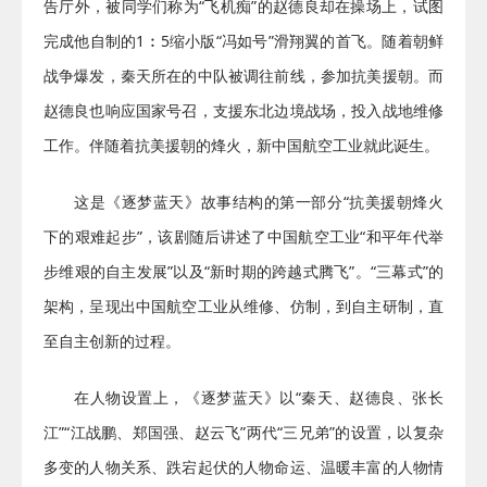
告厅外，被同学们称为“飞机痴”的赵德良却在操场上，试图
完成他自制的1︰5缩小版“冯如号”滑翔翼的首飞。随着朝鲜
战争爆发，秦天所在的中队被调往前线，参加抗美援朝。而
赵德良也响应国家号召，支援东北边境战场，投入战地维修
工作。伴随着抗美援朝的烽火，新中国航空工业就此诞生。
这是《逐梦蓝天》故事结构的第一部分“抗美援朝烽火
下的艰难起步”，该剧随后讲述了中国航空工业“和平年代举
步维艰的自主发展”以及“新时期的跨越式腾飞”。“三幕式”的
架构，呈现出中国航空工业从维修、仿制，到自主研制，直
至自主创新的过程。
在人物设置上，《逐梦蓝天》以“秦天、赵德良、张长
江”“江战鹏、郑国强、赵云飞”两代“三兄弟”的设置，以复杂
多变的人物关系、跌宕起伏的人物命运、温暖丰富的人物情