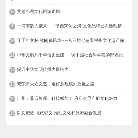
共建巴蜀文化旅游走廊
8
一河宋韵入镜来——“浙西宋词之河”文化品牌发布活动精彩回顾
9
守千年文脉 续闽都风华——从三坊七巷看福州文化遗产保护成效
10
中华文明八千年信史重建——访中国社会科学院学部委员、考古研究所研究员冯时
11
提升中华文明传播力影响力
12
繁荣新大众文艺，走好从规模到质量之路
13
广州：非遗焕新、科技赋能 广府庙会显广府文化魅力
14
以文塑旅 以旅彰文 推动文化和旅游融合发展
15