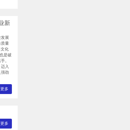
业新
业发展
向质量
+文化
，也是破
抓手。
，迈入
入强劲
看更多
看更多