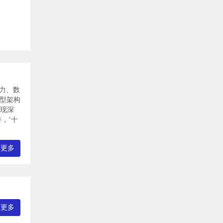
算力、数
模型架构
实现深
，“十
看更多
看更多