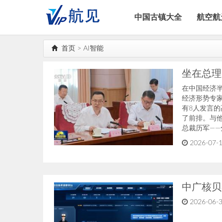
中国古镇大全
航空航
首页
>
AI智能
坐在总理
在中国经济半
经济形势专家
有8人发言
了前排。与
总裁历军—
2026-07-1
中广核贝
2026-06-3