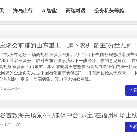
天
海岛出行
AI智能
高端对话
公务机头等舱
座谈会前排的山东重工，旗下农机“链主”分量几何
年报发布之际,一场高规格座谈会召开。7月13日下午,国务院总理李强主
和企业家座谈会,听取对当前经济形势和下一步经济工作的意见建议。 在
的高规格座谈会上,山东重工集团掌舵者王志坚作为装备制造业领域唯一代
他同席的企业负责人,是中国石化董事长侯启军、胖东来创始人于东来、中
—分属能源、零售、高端装备、算力四大核心赛道。
6 21:04:57
查
谷首款海关场景AI智能体中台“乐宝”在福州机场上
0 17:15:26
查