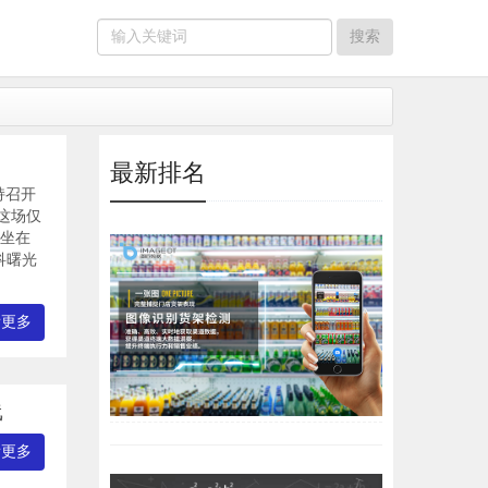
最新排名
持召开
这场仅
表坐在
科曙光
看更多
线
看更多