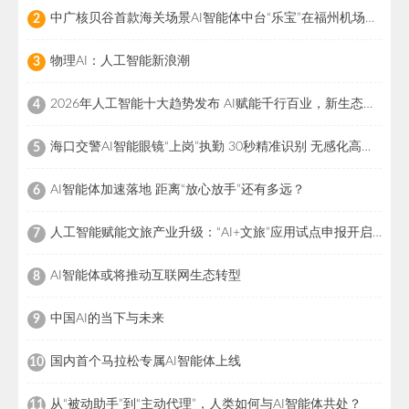
中广核贝谷首款海关场景AI智能体中台“乐宝”在福州机场上线
2
物理AI：人工智能新浪潮
3
2026年人工智能十大趋势发布 AI赋能千行百业，新生态加速形成
4
海口交警AI智能眼镜“上岗”执勤 30秒精准识别 无感化高效查控
5
AI智能体加速落地 距离“放心放手”还有多远？
6
人工智能赋能文旅产业升级：“AI+文旅”应用试点申报开启产业新变革
7
AI智能体或将推动互联网生态转型
8
中国AI的当下与未来
9
国内首个马拉松专属AI智能体上线
10
从“被动助手”到“主动代理”，人类如何与AI智能体共处？
11