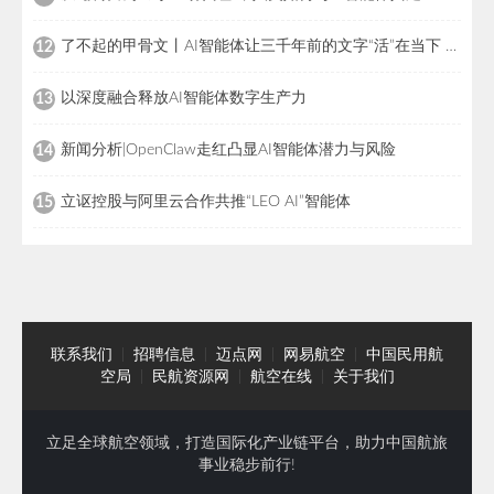
了不起的甲骨文丨AI智能体让三千年前的文字“活”在当下 当甲骨文遇上“小龙虾”
12
以深度融合释放AI智能体数字生产力
13
新闻分析|OpenClaw走红凸显AI智能体潜力与风险
14
立讴控股与阿里云合作共推“LEO AI”智能体
15
联系我们
|
招聘信息
|
迈点网
|
网易航空
|
中国民用航
空局
|
民航资源网
|
航空在线
|
关于我们
立足全球航空领域，打造国际化产业链平台，助力中国航旅
事业稳步前行!