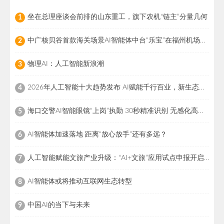
坐在总理座谈会前排的山东重工，旗下农机“链主”分量几何
1
中广核贝谷首款海关场景AI智能体中台“乐宝”在福州机场上线
2
物理AI：人工智能新浪潮
3
2026年人工智能十大趋势发布 AI赋能千行百业，新生态加速形成
4
海口交警AI智能眼镜“上岗”执勤 30秒精准识别 无感化高效查控
5
AI智能体加速落地 距离“放心放手”还有多远？
6
人工智能赋能文旅产业升级：“AI+文旅”应用试点申报开启产业新变革
7
AI智能体或将推动互联网生态转型
8
中国AI的当下与未来
9