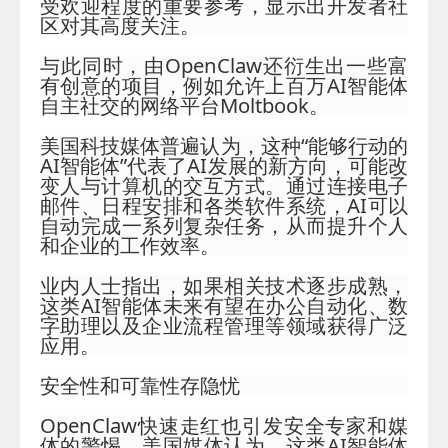
受欢迎程度的重要参考，显示出开发者社
区对其高度关注。
与此同时，由OpenClaw还衍生出一些富
有创意的项目，例如允许上百万AI智能体
自主社交的网络平台Moltbook。
美国科技媒体普遍认为，这种“能够行动的
AI智能体”代表了AI发展的新方向，可能改
变人与计算机的交互方式。通过连接电子
邮件、日程安排和各类软件系统，AI可以
自动完成一系列复杂任务，从而提升个人
和企业的工作效率。
业内人士指出，如果相关技术逐步成熟，
这类AI智能体未来有望在办公自动化、数
字助理以及企业流程管理等领域获得广泛
应用。
安全性和可靠性
存隐忧
OpenClaw快速走红也引发安全专家和媒
体的警惕。美国媒体认为，这类AI智能体