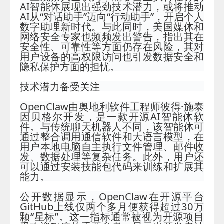
AI智能体展现出强劲技术潜力，或将推动
AI从“对话助手”迈向“行动助手”，开启个人
数字助理新时代。与此同时，美国媒体和
网络安全专家也频频发出警告，指出其在
安全性、可靠性等方面仍存在风险，其对
用户设备的高权限访问也引发数据安全和
隐私保护方面的担忧。
技术潜力备受
关注
OpenClaw由奥地利软件工程师彼得·施泰
因贝格尔开发，是一款开源AI智能体软
件。与传统聊天机器人不同，该智能体可
通过整合调用通信软件和大语言模型，在
用户本地电脑自主执行文件管理、邮件收
发、数据处理等复杂任务。此外，用户还
可以通过安装技能包代码来训练和扩展其
能力。
公开数据显示，OpenClaw在开源平台
GitHub上线仅两个多月便获得超过30万
颗“星标”。这一指标通常被视为开源项目