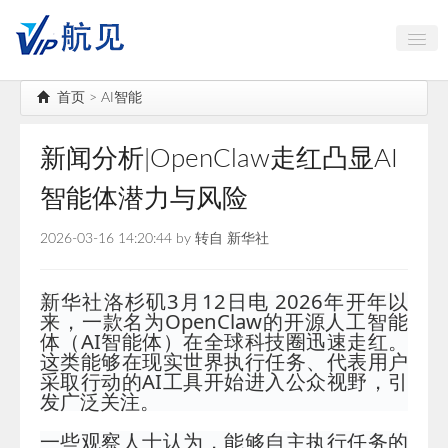
中国古镇大全
首页
>
AI智能
航空航天
新闻分析|OpenClaw走红凸显AI
海岛出行
智能体潜力与风险
AI智能
2026-03-16 14:20:44 by 转自 新华社
高端对话
公务机头等舱
新华社洛杉矶3月12日电 2026年开年以
来，一款名为OpenClaw的开源人工智能
体（AI智能体）在全球科技圈迅速走红。
这类能够在现实世界执行任务、代表用户
采取行动的AI工具开始进入公众视野，引
发广泛关注。
一些观察人士认为，能够自主执行任务的