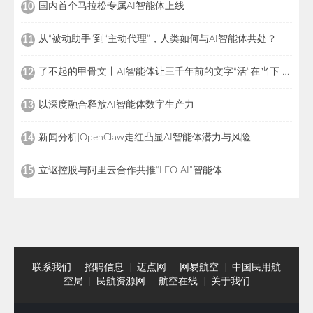
国内首个马拉松专属AI智能体上线
10
从“被动助手”到“主动代理”，人类如何与AI智能体共处？
11
了不起的甲骨文丨AI智能体让三千年前的文字“活”在当下 当甲骨文遇上“小龙虾”
12
以深度融合释放AI智能体数字生产力
13
新闻分析|OpenClaw走红凸显AI智能体潜力与风险
14
立讴控股与阿里云合作共推“LEO AI”智能体
15
联系我们
|
招聘信息
|
迈点网
|
网易航空
|
中国民用航
空局
|
民航资源网
|
航空在线
|
关于我们