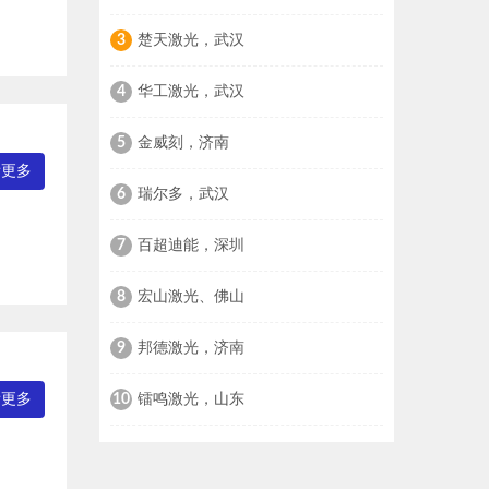
楚天激光，武汉
3
华工激光，武汉
4
金威刻，济南
5
看更多
瑞尔多，武汉
6
百超迪能，深圳
7
宏山激光、佛山
8
邦德激光，济南
9
镭鸣激光，山东
看更多
10