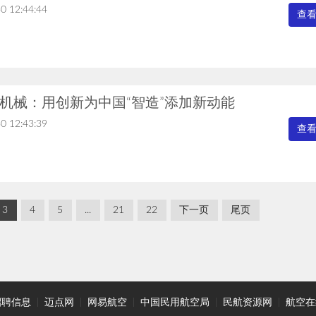
0 12:44:44
查
机械：用创新为中国“智造”添加新动能
0 12:43:39
查
3
4
5
...
21
22
下一页
尾页
招聘信息
|
迈点网
|
网易航空
|
中国民用航空局
|
民航资源网
|
航空在