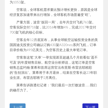
为1053架。
空客说，全球客机需求量比预计增长更快，原因是全球
经济复苏加速带来出行增加，全球客机市场普遍变“旺”。
产量方面，波音“扳回一局”，去年共交付飞机763架。
空客实际交付718架，比2016年增加4%，完成2017年交付
700架飞机的核心目标。
空客去年12月底宣布，从事全球航空运输投资业务的美
国因迪戈投资公司确认订购430架A320neo系列飞机，订单
目录价格为495亿美元，为空客历史上最大单笔订单。
空客靠这笔“大单”一举实现甚至超越几个月前看似“遥不
可及”的年度销售目标。航空业分析师说，这笔订单是空客
销售总监约翰·莱希和首席运营官法布里斯·布雷吉耶精彩
的“告别演出”。莱希将于本月退休，结束在空客长达23年职
业生涯。布雷吉耶将于2月离任。
莱希告诉路透社记者：“我们最后一次打败波音……我们
的确尽力了。”
上一篇
下一篇