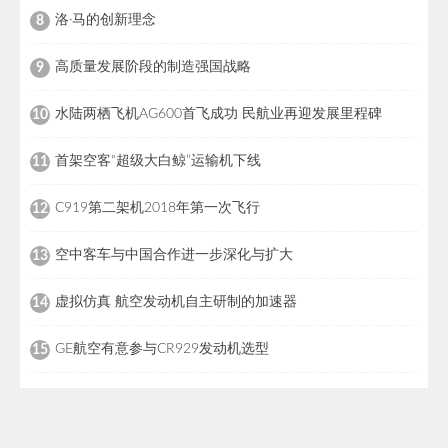
洛·马的创新理念
8
高质量发展阶段的制造强国战略
9
水陆两栖飞机AG600首飞成功 民航业再迎发展里程碑
10
首架空客“超级大白鲸”运输机下线
11
C919第二架机2018年第一次飞行
12
空中客车与中国合作进一步深化与扩大
13
虚拟仿真 航空发动机自主研制的加速器
14
GE航空有意参与CR929发动机选型
15