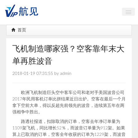
中国古镇大全
首页
航空航天
飞机制造哪家强？空客靠年末大
海岛出行
单再胜波音
AI智能
2018-01-19 07:31:55 by admin
高端对话
公务机头等舱
欧洲飞机制造巨头空中客车公司和老对手美国波音公司
2017年民用客机订单比拼结果近日出炉。空客在最后一个月
拿下空前大单，得以反超先前领先的波音，连续第五年在两
强相争中胜出。
路透社报道，扣除取消的订单，空客去年净订单量为
1109架飞机，同比增长52％，而波音订单量为912架。如果
算上已取消的订单，空客全年收获的订单为1229架，而波音