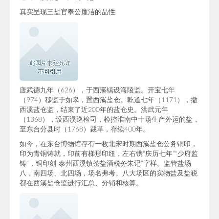
真实呈现三盐官奉公廉洁的品性
唐武德九年（626），于西溪镇设海陵监。开宝七年
（974）移监于如皋，置西溪盐仓。乾道七年（1171），撤
西溪盐仓监，结束了近200年的盐仓史。洪武元年
（1368），设西溪巡检司，检控淮南中十场生产外运的盐，
至东台分县时（1768）裁革，存续400年。
如今，在东台博物馆存有一枚北宋时期西溪盐仓公务铜印，
印为青铜铸就，印前有梯形印纽，左右镌“庆历七年”“少府监
铸”，铜印刻“泰州西溪镇茶盐酒税务朱记”字样。监管盐场
八，南四场、北四场，场名弗考。八大场区的实物盐及盐税
都在西溪盐仓监进行汇总、分销和核算。