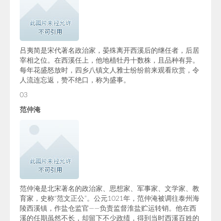
吕夷简是宋代著名政治家，晏殊离开西溪后的继任者，后居
宰相之位。在西溪任上，他地植牡丹十数株，且品种有异。
每年花盛怒放时，四乡八镇文人雅士纷纷前来观看欣赏，令
人流连忘返，赞不绝口，称为盛事。
03
范仲淹
范仲淹是北宋著名的政治家、思想家、军事家、文学家、教
育家，史称“范文正公”。公元1021年，范仲淹被调往泰州海
陵西溪镇，作盐仓监官——负责监督淮盐贮运转销。他在西
溪的任期虽然不长，却留下不少政绩，得到当时西溪百姓的