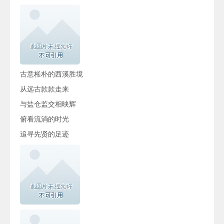
古意枨朴的西溪胜境
从远古款款走来
与盐仓监交相映辉
俯看流淌的时光
追寻先贤的足迹