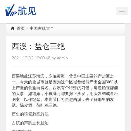
中国古镇大全
首页
>
中国古镇大全
航空航天
西溪：盐仓三绝
海岛出行
2021-12-02 10:00:48 by admin
AI智能
高端对话
西溪地处江苏海滨，东临黄海，曾是中国主要的产盐区之
一。今天的盐城市就是因为这个区域曾经能产出全国30%以
公务机头等舱
上产量的食盐而得名。西溪有个特殊的习俗，每逢婚丧嫁娶
的大事，如结婚，小孩满月都要剪下头发，用头发绣成各种
图案，以作纪念。本期节目将走进西溪，去了解那里的发
绣、陈皮酒、荷叶鸡三绝。
历史的喧嚣忽高忽低
古镇的声韵且长且远