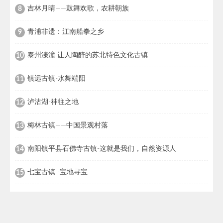
吉林月晴——鼓舞欢歌，农耕朝族
8
青浦非遗：江南船拳之乡
9
泰州溱潼 让人陶醉的苏北特色文化古镇
10
镇远古镇-水舞端阳
11
泸沽湖-神往之地
12
梅林古镇——中国景观村落
13
南阳镇平县石佛寺古镇-这就是我们，自然资源人
14
七宝古镇 -宝地寻宝
15