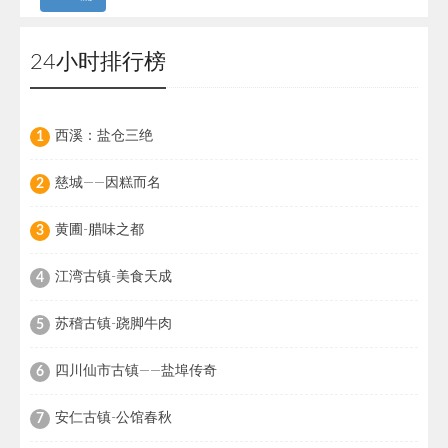
24小时排行榜
西溪：盐仓三绝
1
慈城——因糕而名
2
黄圃-腊味之都
3
江湾古镇-美食天成
4
苏稽古镇-跷脚牛肉
5
四川仙市古镇——盐埠传奇
6
安仁古镇-公馆春秋
7