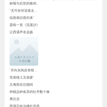
称颂与后世的敬仰。
“无可奈何花落去，
似曾相识燕归来”
晏殊一首《浣溪沙》
让西溪声名远扬
“开向东风应有恨，
凭谁移入五侯家”
吕夷简在任期间
种植品种各异的牡丹数十株
离任后
西溪百姓兴建牡丹亭